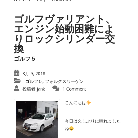
ゴルフヴァリアント、
エンジン始動困難によ
りロックシリンダー交
換
ゴルフ５
8月 9, 2018
ゴルフ５
フォルクスワーゲン
,
投稿者
jank
1 Comment
こんにちは
今日は久しぶりに晴れました
ね