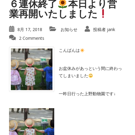
６連休終了
本日より営
業再開いたしました
8月 17, 2018
お知らせ
投稿者
jank
2 Comments
こんばんは
お盆休みがあっという間に終わっ
てしまいました
一昨日行った上野動物園です↓