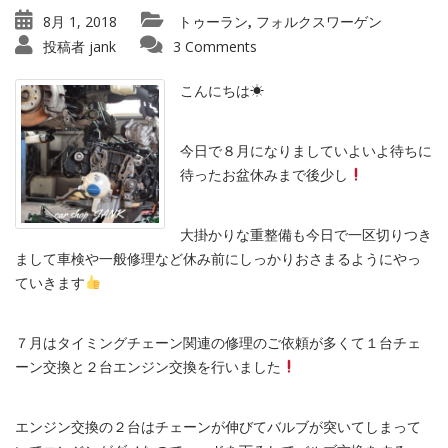
8月 1, 2018
トゥーラン
フォルクスワーゲン
,
投稿者
jank
3 Comments
こんにちは☀
今日で８月になりましていよいよ待ちに
待ったお盆休みまで後少し
大掛かりな重整備も今日で一区切りつき
まして車検や一般修理など休み前にしっかりおさまるようにやっ
ていきます
７月はタイミングチェーン関連の修理のご依頼が多くて１台チェ
ーン交換と２台エンジン交換を行いました
エンジン交換の２台はチェーンが伸びてバルブが突いてしまって