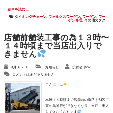
続きを読む ...
タイミングチェーン
,
フォルクスワーゲン
,
ワーゲン
,
ワー
ゲン修理
,
その他のタグ
店舗前舗装工事の為１３時〜
１４時頃まで当店出入りで
きません
8月 4, 2018
お知らせ
投稿者
jank
コメントはまだありません
こんにちは
本日１４時頃まで店舗前の道路を舗装工
事の為通行ができなくなり、当店に出入
りできなくなります