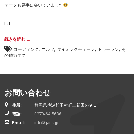
テークも見事に突いていました
[...]
続きを読む ...
,
,
,
,
コーディング
ゴルフ
タイミングチェーン
トゥーラン
そ
の他のタグ
お問い合わせ
住所:
群馬県佐波郡玉村町上新田679-2
電話:
0270-64-5636
Email:
info@jank.jp