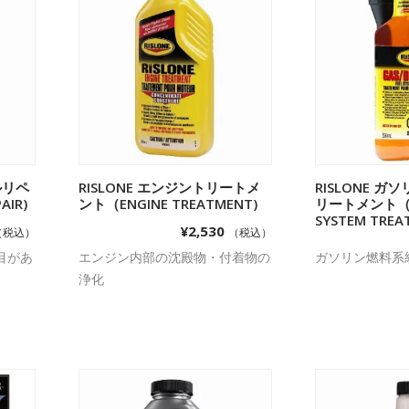
ルリペ
加
RISLONE エンジントリートメ
お買い物カゴに追加
RISLONE 
お買い
AIR)
ント（ENGINE TREATMENT)
リートメント（G
SYSTEM TREA
¥
2,530
（税込）
（税込）
目があ
エンジン内部の沈殿物・付着物の
ガソリン燃料系
浄化