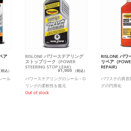
リペア
加
RISLONE パワーステアリング
続きを読む
RISLONE 
お買い
ストップリーク（POWER
リペア（POWER
STEERING STOP LEAK)
REPAIR)
¥
1,900
（税込）
（税込）
シール
パワーステアリングのシール・O
パワステの異音
リングの柔軟性を復元
グの円滑化
Out of stock