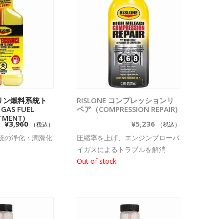
ガソリン燃料系統ト
物カゴに追加
RISLONE コンプレッションリ
続きを読む
AS FUEL
ペア（COMPRESSION REPAIR)
TMENT)
¥
3,960
¥
5,236
（税込）
（税込）
統の浄化・潤滑化
圧縮率を上げ、エンジンブローバ
イガスによるトラブルを解消
Out of stock