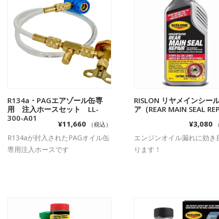
R134a・PAGエアゾール缶専
お買い物カゴに追加
RISLON リヤメインシー
お買い物カゴに追
用 注入ホースセット LL-
ア（REAR MAIN SEAL REP
300-A01
¥
11,660
¥
3,080
（税込）
R134aが封入されたPAGオイル缶
エンジンオイル漏れに効き
専用注入ホースです
ります！