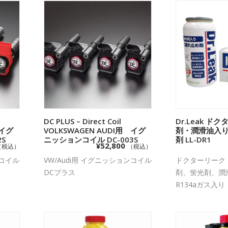
加
DC PLUS – Direct Coil
お買い物カゴに追加
Dr.Leak 
お買い
 イグ
VOLKSWAGEN AUDI用 イグ
剤・潤滑油入り
S
ニッションコイル DC-003S
剤 LL-DR1
¥
52,800
（税込）
（税込）
ンコイル
VW/Audi用 イグニッションコイル
ドクターリーク 
DCプラス
剤、蛍光剤、潤
R134aガス入り