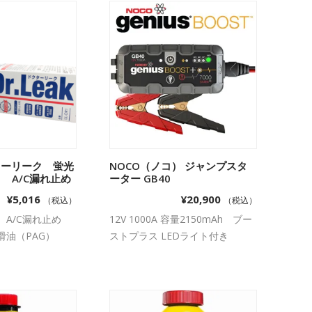
ドクターリーク 蛍光
物カゴに追加
NOCO（ノコ） ジャンプスタ
お買い物カゴに追加
 A/C漏れ止め
ーター GB40
¥
5,016
¥
20,900
（税込）
（税込）
A/C漏れ止め
12V 1000A 容量2150mAh ブー
滑油（PAG）
ストプラス LEDライト付き