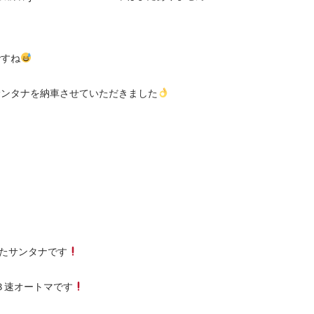
ですね
サンタナを納車させていただきました
いたサンタナです
 ３速オートマです