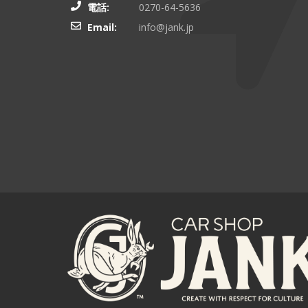
電話:
0270-64-5636
Email:
info@jank.jp