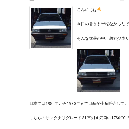
こんにちは
今日の暑さも半端なかった
そんな猛暑の中、超希少車
日本では1984年から1990年まで日産が生産販売して
こちらのサンタナはグレードGI 直列４気筒の1780CC