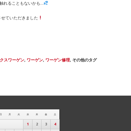
も触れることもないかも…
させていただきました
クスワーゲン
,
ワーゲン
,
ワーゲン修理
,
その他のタグ
日
月
火
水
木
金
土
1
2
3
4