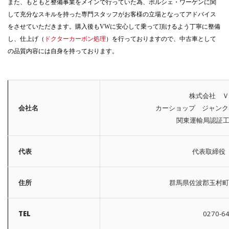
また、もともと整備事業をメインで行っていた為、ポルシェ・ワーゲンに関
して充分なスキルを持った専門スタッフがお客様の立場となってアドバイス
をさせていただきます。購入後もVWに安心して乗って頂けるよう丁寧に整備
し、仕上げ（
ドクターカーボン処理
）を行っておりますので、中古車として
の品質内容には自身を持っております。
株式会社 Ｖ
会社名
カーショップ ジャンク （C
関東運輸局認証工場
代表
代表取締役
住所
群馬県佐波郡玉村町
TEL
0270-6