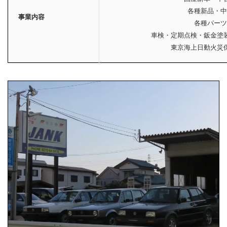
各種新品・中
事業内容
各種パーツ
車検・定期点検・鈑金塗
東京海上日動火災