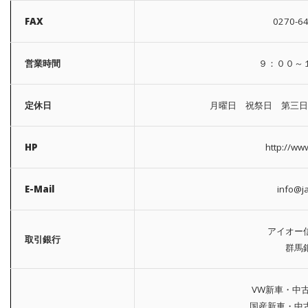
FAX
0270-6
営業時間
９：００～
定休日
月曜日 祝祭日 第三日
HP
http://www
E-Mail
info@ja
アイオー
取引銀行
群馬
VW新車・中
国産新車・中