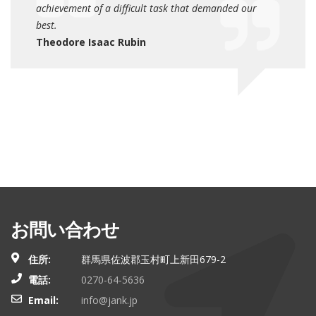
achievement of a difficult task that demanded our
ac
best.
bes
Theodore Isaac Rubin
Th
お問い合わせ
住所:
群馬県佐波郡玉村町上新田679-2
電話:
0270-64-5636
Email:
info@jank.jp