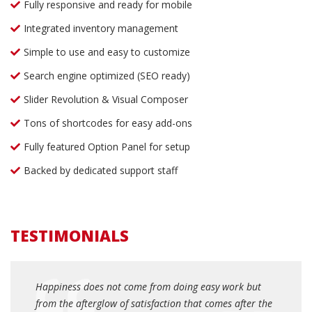
Fully responsive and ready for mobile
Integrated inventory management
Simple to use and easy to customize
Search engine optimized (SEO ready)
Slider Revolution & Visual Composer
Tons of shortcodes for easy add-ons
Fully featured Option Panel for setup
Backed by dedicated support staff
TESTIMONIALS
Happiness does not come from doing easy work but
Ha
he
from the afterglow of satisfaction that comes after the
fr