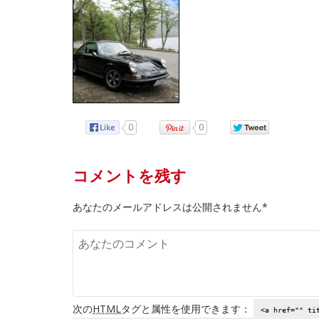
0
0
コメントを残す
あなたのメールアドレスは公開されません*
次の
HTML
タグと属性を使用できます：
<a href="" ti