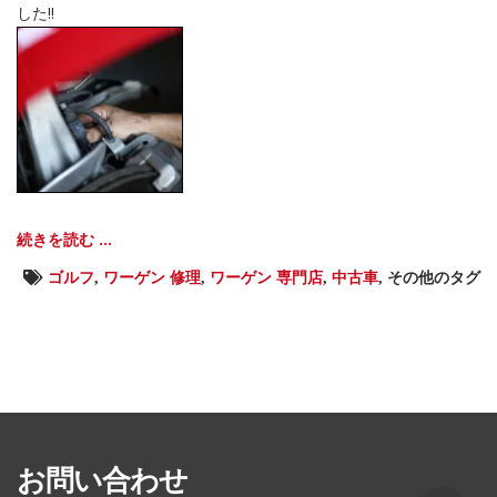
した‼︎
続きを読む ...
ゴルフ
,
ワーゲン 修理
,
ワーゲン 専門店
,
中古車
,
その他のタグ
お問い合わせ