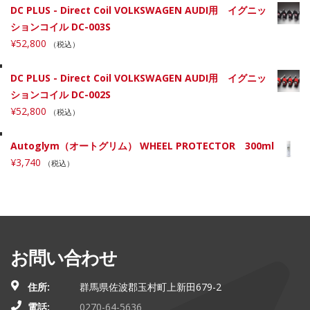
DC PLUS - Direct Coil VOLKSWAGEN AUDI用 イグニッ
ションコイル DC-003S
¥
52,800
（税込）
DC PLUS - Direct Coil VOLKSWAGEN AUDI用 イグニッ
ションコイル DC-002S
¥
52,800
（税込）
Autoglym（オートグリム） WHEEL PROTECTOR 300ml
¥
3,740
（税込）
お問い合わせ
住所:
群馬県佐波郡玉村町上新田679-2
電話:
0270-64-5636