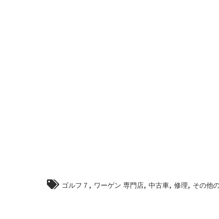
,
,
,
,
ゴルフ７
ワーゲン 専門店
中古車
修理
その他のタ