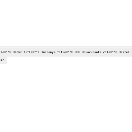
tle=""> <abbr title=""> <acronym title=""> <b> <blockquote cite=""> <cite> 
ng>