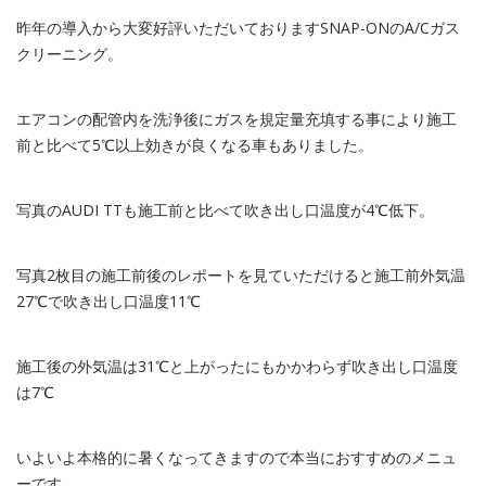
昨年の導入から大変好評いただいておりますSNAP-ONのA/Cガス
クリーニング。
エアコンの配管内を洗浄後にガスを規定量充填する事により施工
前と比べて5℃以上効きが良くなる車もありました。
写真のAUDI TTも施工前と比べて吹き出し口温度が4℃低下。
写真2枚目の施工前後のレポートを見ていただけると施工前外気温
27℃で吹き出し口温度11℃
施工後の外気温は31℃と上がったにもかかわらず吹き出し口温度
は7℃
いよいよ本格的に暑くなってきますので本当におすすめのメニュ
ーです。