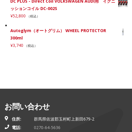
DC PLUS - Direct Coil VOLKSWAGEN AUDI用 イグニ
ッションコイル DC-002S
¥
52,800
（税込）
Autoglym（オートグリム） WHEEL PROTECTOR
300ml
¥
3,740
（税込）
お問い合わせ
住所:
群馬県佐波郡玉村町上新田679-2
電話:
0270-64-5636