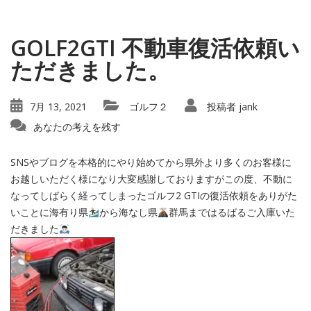
GOLF2GTI 不動車復活依頼い
ただきました。
7月 13, 2021
ゴルフ２
投稿者
jank
あなたの考えを残す
SNSやブログを本格的にやり始めてから県外より多くのお客様に
お越しいただく様になり大変感謝しておりますがこの度、不動に
なってしばらく経ってしまったゴルフ2 GTIの復活依頼をありがた
いことに海有り県
から海なし県
群馬まではるばるご入庫いた
だきました