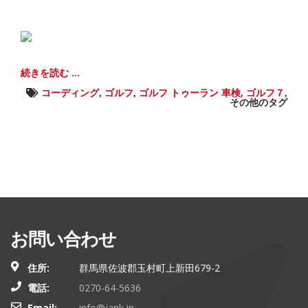
続きを読む ...
コーディング
,
ゴルフ
,
ゴルフ トゥーラン 車検
,
ゴルフ７
,
その他のタグ
お問い合わせ
住所:
群馬県佐波郡玉村町上新田679-2
電話:
0270-64-5636
Email:
info@jank.jp