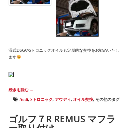
湿式DSGやSトロニックオイルも定期的な交換をお勧めいたし
ます
続きを読む ...
Audi
,
Sトロニック
,
アウディ
,
オイル交換
,
その他のタグ
ゴルフ７R REMUS マフラ
ー取り付け