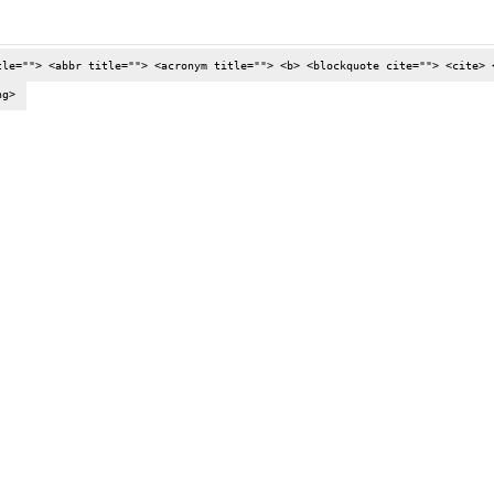
tle=""> <abbr title=""> <acronym title=""> <b> <blockquote cite=""> <cite> 
ng>