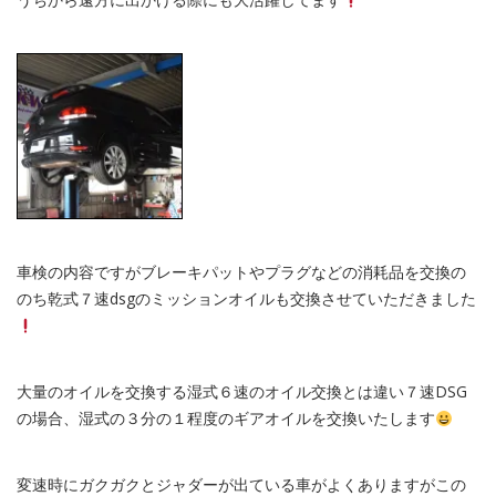
車検の内容ですがブレーキパットやプラグなどの消耗品を交換の
のち乾式７速dsgのミッションオイルも交換させていただきました
大量のオイルを交換する湿式６速のオイル交換とは違い７速DSG
の場合、湿式の３分の１程度のギアオイルを交換いたします
変速時にガクガクとジャダーが出ている車がよくありますがこの