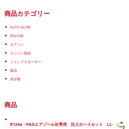
ゴ
リ
商品カテゴリー
ー
AUTO GLYM
RISLONE
エアコン
エンジン部品
ジャンプスターター
新品
未分類
商品
R134a・PAGエアゾール缶専用 注入ホースセット LL-