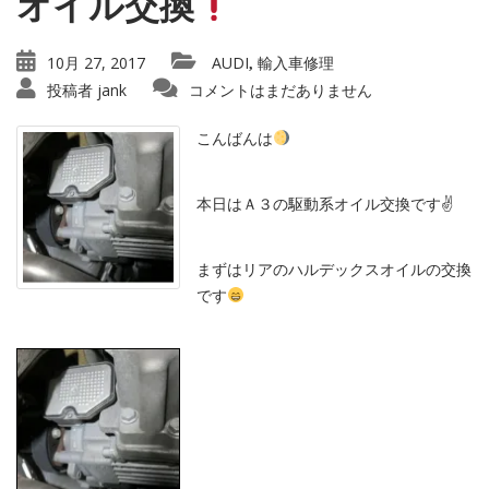
オイル交換
10月 27, 2017
AUDI
輸入車修理
,
投稿者
jank
コメントはまだありません
こんばんは
本日はＡ３の駆動系オイル交換です✌️
まずはリアのハルデックスオイルの交換
です