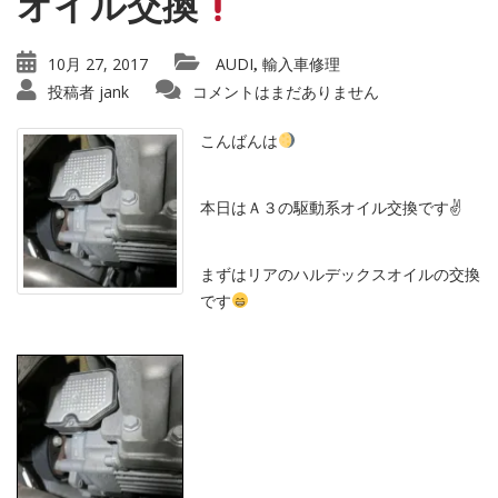
オイル交換
10月 27, 2017
AUDI
輸入車修理
,
投稿者
jank
コメントはまだありません
こんばんは
本日はＡ３の駆動系オイル交換です✌️
まずはリアのハルデックスオイルの交換
です