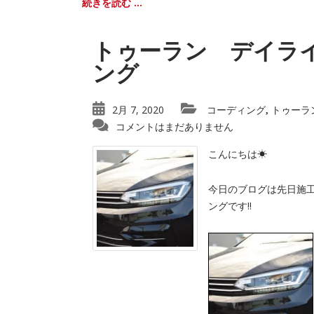
続きを読む ...
トゥーラン デイラ
ング
2月 7, 2020
コーディング
トゥーラ
,
コメントはまだありません
こんにちは☀︎
今日のブログは先日施
ングです‼︎