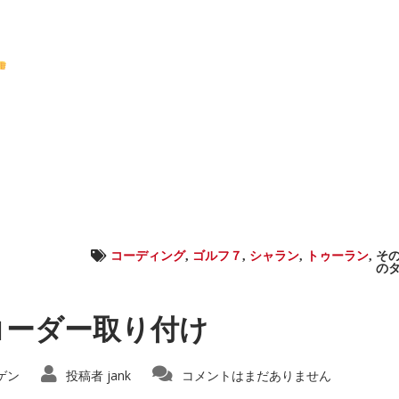
コーディング
,
ゴルフ７
,
シャラン
,
トゥーラン
,
そ
の
コーダー取り付け
ゲン
投稿者
jank
コメントはまだありません