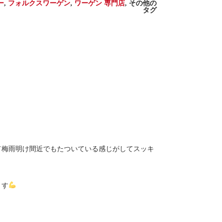
ー
,
フォルクスワーゲン
,
ワーゲン 専門店
,
その他の
タグ
て梅雨明け間近でもたついている感じがしてスッキ
ます