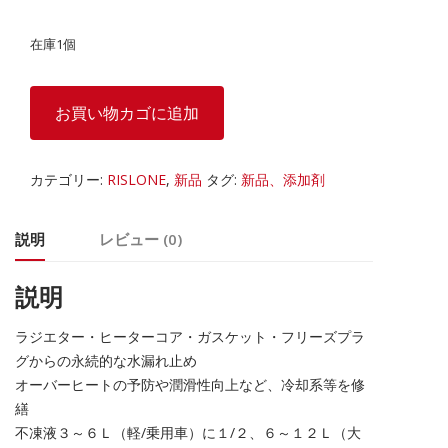
在庫1個
RISLONE
お買い物カゴに追加
ラ
ジ
エ
カテゴリー:
RISLONE
,
新品
タグ:
新品、添加剤
タ
ー
説明
レビュー (0)
＆
ヒ
ー
説明
タ
ー
ラジエター・ヒーターコア・ガスケット・フリーズプラ
コ
グからの永続的な水漏れ止め
ア
オーバーヒートの予防や潤滑性向上など、冷却系等を修
ス
繕
ト
不凍液３～６Ｌ（軽/乗用車）に１/２、６～１２Ｌ（大