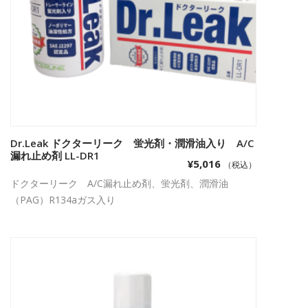
Dr.Leak ドクターリーク 蛍光剤・潤滑油入り A/C
お買い物カゴに追加
漏れ止め剤 LL-DR1
¥
5,016
（税込）
ドクターリーク A/C漏れ止め剤、蛍光剤、潤滑油
（PAG）R134aガス入り