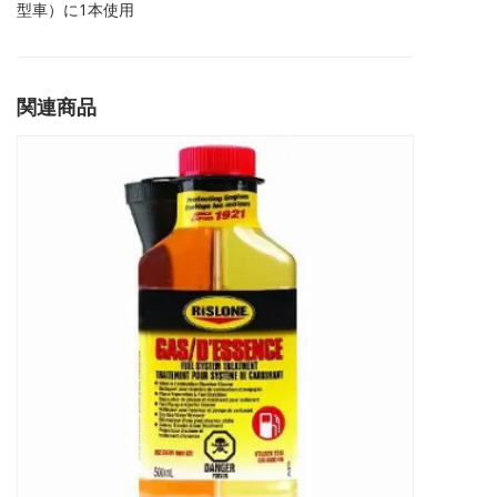
ッ
型車）に1本使用
プ
リ
ー
関連商品
ク
剤
(RADIATOR/HEATER
CORE
STOP
LEAK)
個