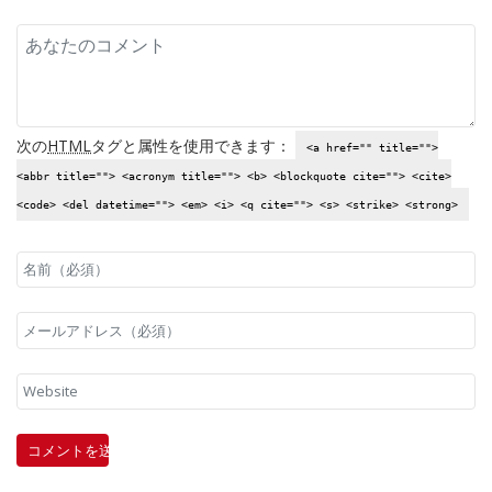
次の
HTML
タグと属性を使用できます：
<a href="" title="">
<abbr title=""> <acronym title=""> <b> <blockquote cite=""> <cite>
<code> <del datetime=""> <em> <i> <q cite=""> <s> <strike> <strong>