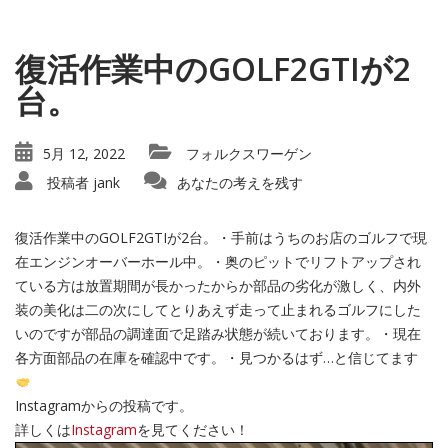
復活作業中のGOLF2GTIが2
台。
5月 12, 2022
フォルクスワーゲン
投稿者
jank
あなたの考えを残す
復活作業中のGOLF2GTIが2台。・手前はうちのお店のゴルフで現
在エンジンオーバーホール中。・奥のピットでリフトアップされ
ている方は放置期間が長かったからか部品の劣化が激しく、内外
装の美化は二の次にしてとりあえず走って止まれるゴルフにした
いのですが部品の調達面で足踏み状態が続いております。・現在
各方面部品の在庫を確認中です。・見つかるはず…と信じてます
Instagramからの投稿です。
詳しくは
Instagram
を見てください！