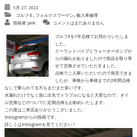
5月 27, 2022
ゴルフ６
フォルクスワーゲン
輸入車修理
,
,
投稿者
jank
コメントはまだありません
ゴルフ6を1年点検でお預かりいたしま
した。
クーラントパイプとウォーターポンプか
らの漏れがありましたので部品を取り寄
せて交換させていただきました。
点検でご入庫いただいたので発見できま
したが、車検から車検までの2年間点検
なしで乗られてる方もまだまだ多いです。
水漏れだけでなく急に出先でトラブルになると大変なので、オイ
ル交換などのついでに定期点検もお勧めいたします。
この度はご来店ありがとうございました。
Instagramからの投稿です。
詳しくはInstagramを見てください！