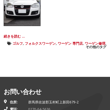
続きを読む ...
ゴルフ
,
フォルクスワーゲン
,
ワーゲン 専門店
,
ワーゲン修理
,
その他のタグ
お問い合わせ
住所:
群馬県佐波郡玉村町上新田679-2
電話:
0270-64-5636