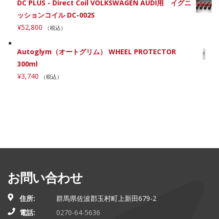
DC PLUS - Direct Coil VOLKSWAGEN AUDI用 イグニ
ッションコイル DC-002S
¥
52,800
（税込）
Autoglym（オートグリム） WHEEL PROTECTOR
300ml
¥
3,740
（税込）
お問い合わせ
住所:
群馬県佐波郡玉村町上新田679-2
電話:
0270-64-5636