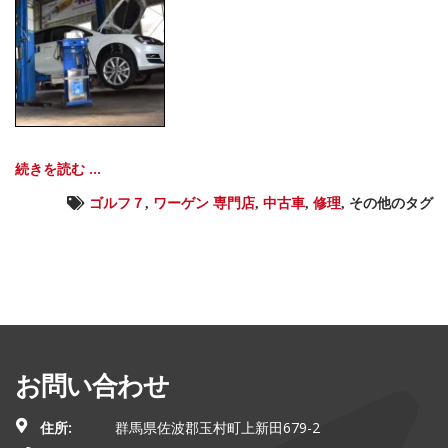
続きを読む ...
ゴルフ７
,
ワーゲン 専門店
,
中古車
,
修理
,
その他のタグ
お問い合わせ
住所:
群馬県佐波郡玉村町上新田679-2