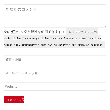
次の
HTML
タグと属性を使用できます：
<a href="" title="">
<abbr title=""> <acronym title=""> <b> <blockquote cite=""> <cite>
<code> <del datetime=""> <em> <i> <q cite=""> <s> <strike> <strong>