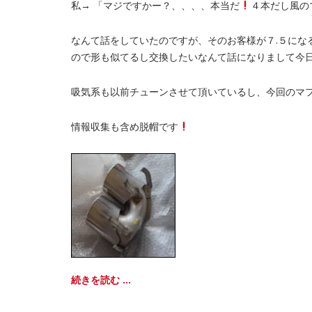
私→ 「マジですかー？、、、、本当だ
４本だし風の
なんて話をしていたのですが、そのお客様が７.５にな
ので形も似てるし交換したいなんて話になりまして今
吸気系も以前チューンさせて頂いているし、今回のマ
情報収集も含め脱帽です
続きを読む ...