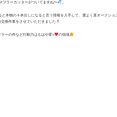
マフラーカッターがついてますね〜
」
ると本物の４本出しになると言う情報を入手して、運よく某オークショ
日交換作業をさせていただきました
フラーの件など行動力はもはや変○
の領域