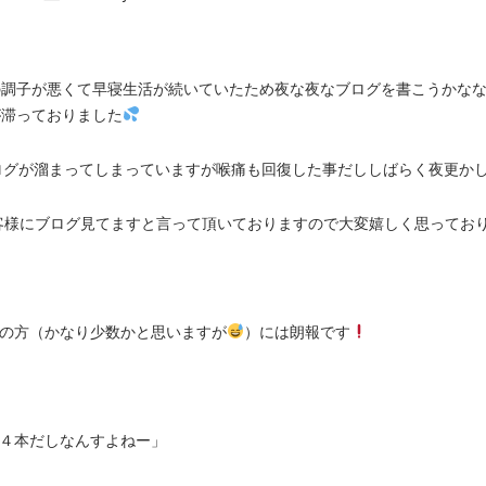
の調子が悪くて早寝生活が続いていたため夜な夜なブログを書こうかな
が滞っておりました
ログが溜まってしまっていますが喉痛も回復した事だししばらく夜更か
客様にブログ見てますと言って頂いておりますので大変嬉しく思ってお
りの方（かなり少数かと思いますが
）には朗報です
ク４本だしなんすよねー」