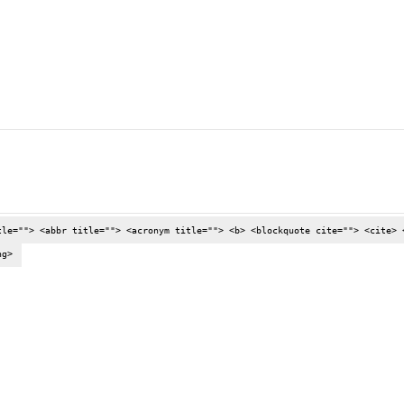
tle=""> <abbr title=""> <acronym title=""> <b> <blockquote cite=""> <cite> 
ng>