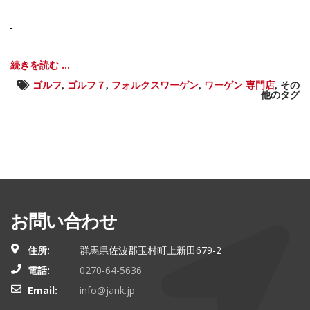
続きを読む ...
ゴルフ
,
ゴルフ７
,
フォルクスワーゲン
,
ワーゲン 専門店
,
その
他のタグ
お問い合わせ
住所:
群馬県佐波郡玉村町上新田679-2
電話:
0270-64-5636
Email:
info@jank.jp