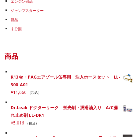
エンジン部品
ジャンプスターター
新品
未分類
商品
R134a・PAGエアゾール缶専用 注入ホースセット LL-
300-A01
¥
11,660
（税込）
Dr.Leak ドクターリーク 蛍光剤・潤滑油入り A/C漏
れ止め剤 LL-DR1
¥
5,016
（税込）