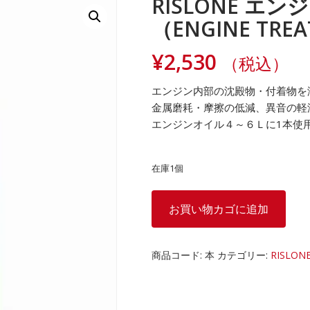
RISLONE エ
（ENGINE TREA
¥
2,530
（税込）
エンジン内部の沈殿物・付着物を
金属磨耗・摩擦の低減、異音の軽
エンジンオイル４～６Ｌに1本使
在庫1個
RISLONE
お買い物カゴに追加
エ
ン
ジ
商品コード:
本
カテゴリー:
RISLON
ン
ト
リ