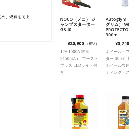
高め、燃費を向上
NOCO（ノコ） ジ
Autogly
お買い物カゴに
お買い
ャンプスターター
グリム） WH
追加
追加
GB40
PROTECT
300ml
¥
20,900
¥
3,74
（税込）
12V 1000A 容量
ホイール・
2150mAh ブースト
ター 300ml
プラス LEDライト付
ホイール専
き
ティング・