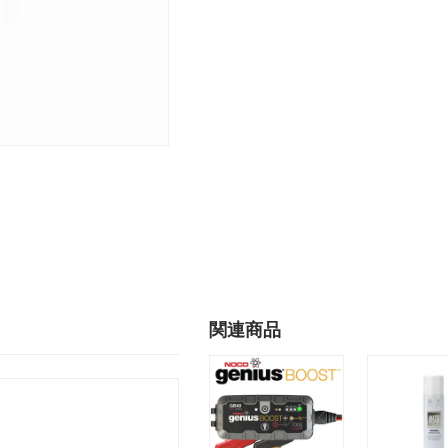
ー
ト
メ
ン
ト
（ENGINE
TREATMENT)
個
関連商品