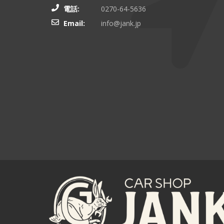
電話:
0270-64-5636
Email:
info@jank.jp