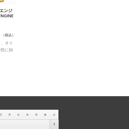
 エンジ
物カゴに
GINE
0
（税込）
り、オイ
予防に効
日
月
火
水
木
金
土
1