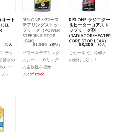
m（オート
RISLONE パワース
RISLONE ラジエター
物カゴに
続きを読む
お買い物カゴに
EEL
テアリングストッ
＆ヒーターコアスト
追加
OR
プリーク（POWER
ップリーク剤
STEERING STOP
(RADIATOR/HEATER
LEAK)
CORE STOP LEAK)
0
¥
1,900
¥
3,200
（税込）
（税込）
（税込）
プロテク
パワーステアリング
これ一本で、冷却水
 超撥水の
のシール・Oリング
の漏れに効く！
用のコー
の柔軟性を復元
スプレー
Out of stock