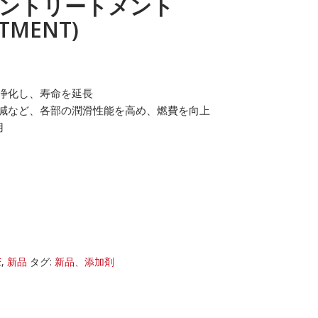
ンジントリートメント
TMENT)
浄化し、寿命を延長
減など、各部の潤滑性能を高め、燃費を向上
用
E
,
新品
タグ:
新品、添加剤