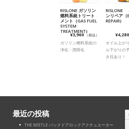
RISLONE ガソリン
RISLONE
お買い物カゴに
お買い
燃料系統トリート
ンリペア（EN
追加
追加
メント（GAS FUEL
REPAIR)
SYSTEM
TREATMENT)
¥
3,960
¥
4,28
（税込）
ガソリン燃料系統の
オイル上が
浄化・潤滑化
ル下がりの
き目あり！
最近の投稿
THE BEETLE バックドアロックアクチュエーター