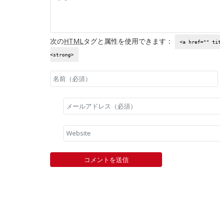
次の
HTML
タグと属性を使用できます：
<a href="" ti
<strong>