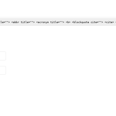
tle=""> <abbr title=""> <acronym title=""> <b> <blockquote cite=""> <cite> 