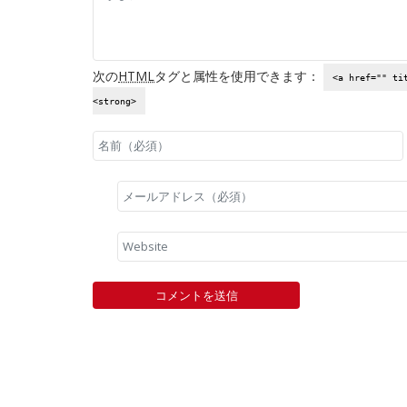
次の
HTML
タグと属性を使用できます：
<a href="" ti
<strong>