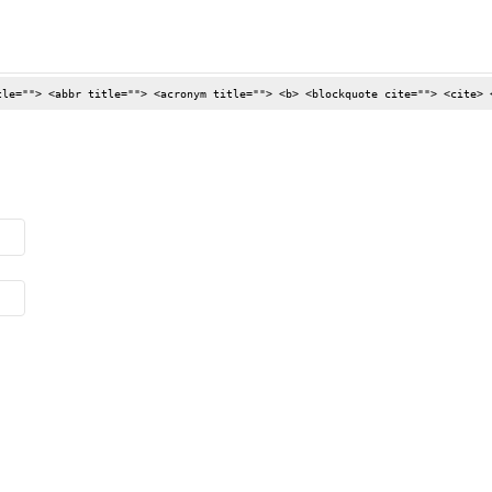
tle=""> <abbr title=""> <acronym title=""> <b> <blockquote cite=""> <cite> 