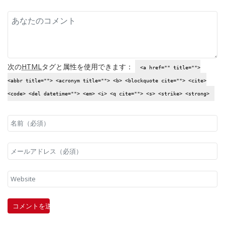
次の
HTML
タグと属性を使用できます：
<a href="" title="">
<abbr title=""> <acronym title=""> <b> <blockquote cite=""> <cite>
<code> <del datetime=""> <em> <i> <q cite=""> <s> <strike> <strong>