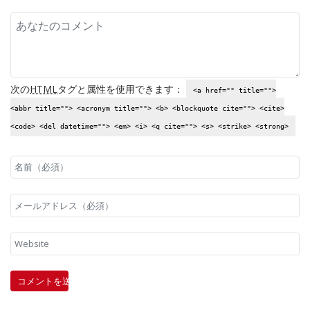
次の
HTML
タグと属性を使用できます：
<a href="" title="">
<abbr title=""> <acronym title=""> <b> <blockquote cite=""> <cite>
<code> <del datetime=""> <em> <i> <q cite=""> <s> <strike> <strong>