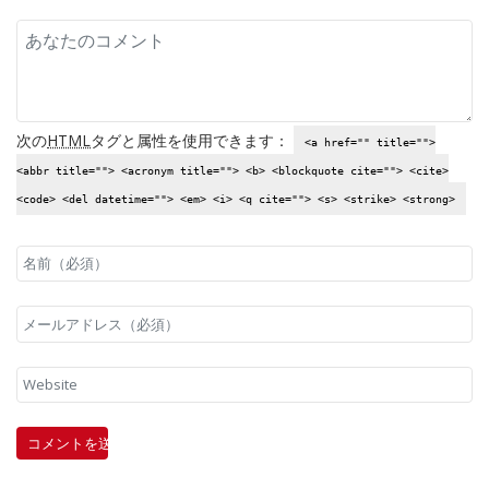
次の
HTML
タグと属性を使用できます：
<a href="" title="">
<abbr title=""> <acronym title=""> <b> <blockquote cite=""> <cite>
<code> <del datetime=""> <em> <i> <q cite=""> <s> <strike> <strong>