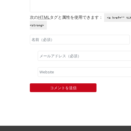
次の
HTML
タグと属性を使用できます：
<a href="" ti
<strong>