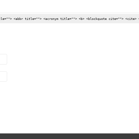
tle=""> <abbr title=""> <acronym title=""> <b> <blockquote cite=""> <cite> 