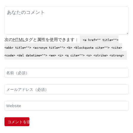
次の
HTML
タグと属性を使用できます：
<a href="" title="">
<abbr title=""> <acronym title=""> <b> <blockquote cite=""> <cite>
<code> <del datetime=""> <em> <i> <q cite=""> <s> <strike> <strong>