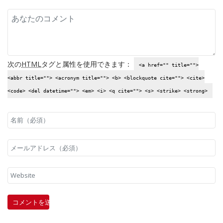
次の
HTML
タグと属性を使用できます：
<a href="" title="">
<abbr title=""> <acronym title=""> <b> <blockquote cite=""> <cite>
<code> <del datetime=""> <em> <i> <q cite=""> <s> <strike> <strong>