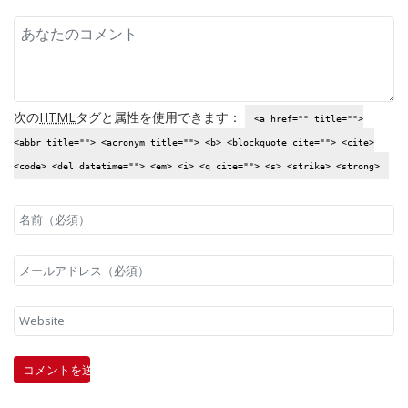
次の
HTML
タグと属性を使用できます：
<a href="" title="">
<abbr title=""> <acronym title=""> <b> <blockquote cite=""> <cite>
<code> <del datetime=""> <em> <i> <q cite=""> <s> <strike> <strong>