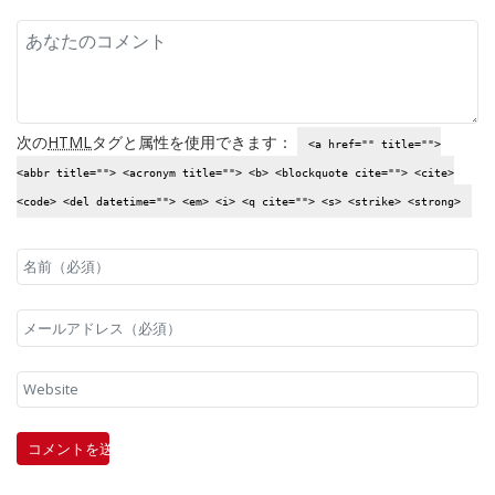
次の
HTML
タグと属性を使用できます：
<a href="" title="">
<abbr title=""> <acronym title=""> <b> <blockquote cite=""> <cite>
<code> <del datetime=""> <em> <i> <q cite=""> <s> <strike> <strong>