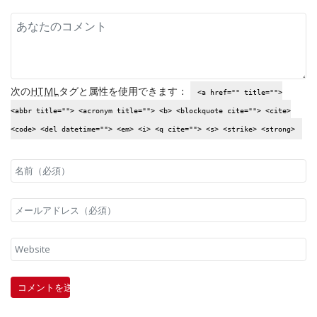
次の
HTML
タグと属性を使用できます：
<a href="" title="">
<abbr title=""> <acronym title=""> <b> <blockquote cite=""> <cite>
<code> <del datetime=""> <em> <i> <q cite=""> <s> <strike> <strong>