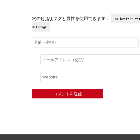
次の
HTML
タグと属性を使用できます：
<a href="" ti
<strong>