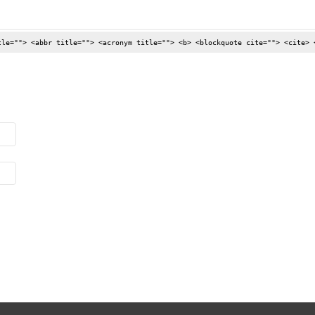
tle=""> <abbr title=""> <acronym title=""> <b> <blockquote cite=""> <cite> 