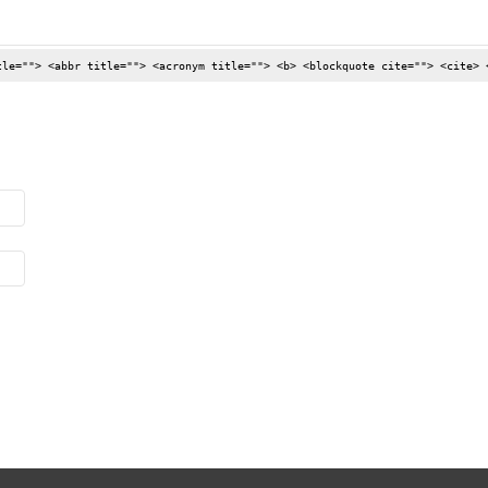
tle=""> <abbr title=""> <acronym title=""> <b> <blockquote cite=""> <cite> 