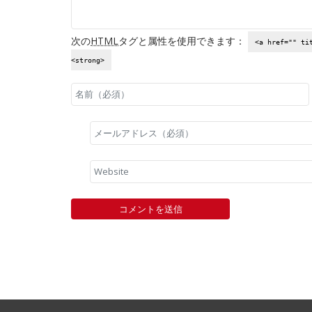
次の
HTML
タグと属性を使用できます：
<a href="" ti
<strong>