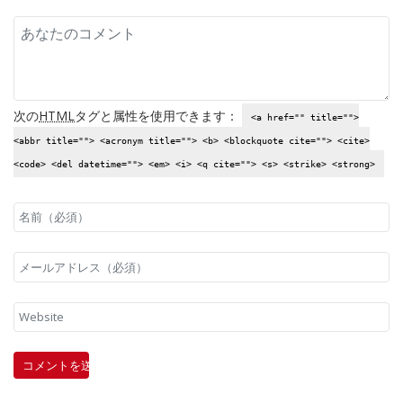
次の
HTML
タグと属性を使用できます：
<a href="" title="">
<abbr title=""> <acronym title=""> <b> <blockquote cite=""> <cite>
<code> <del datetime=""> <em> <i> <q cite=""> <s> <strike> <strong>