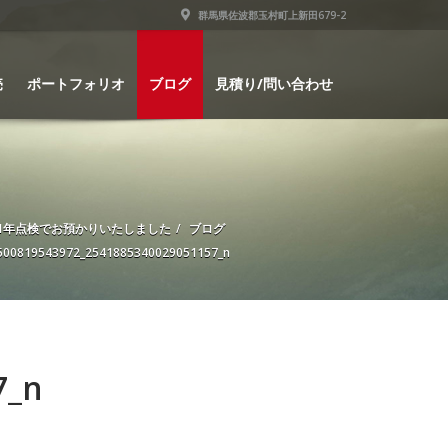
群馬県佐波郡玉村町上新田679-2
売
ポートフォリオ
ブログ
見積り/問い合わせ
1年点検でお預かりいたしました
ブログ
500819543972_2541885340029051157_n
7_n