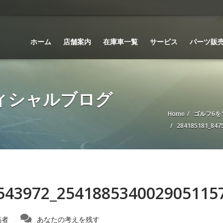
ホーム
店舗案内
在庫車一覧
サービス
パーツ販
 オフィシャルブログ
Home
ゴルフ6を
284185181_847
543972_254188534002905115
稿者
あなたの考えを残す