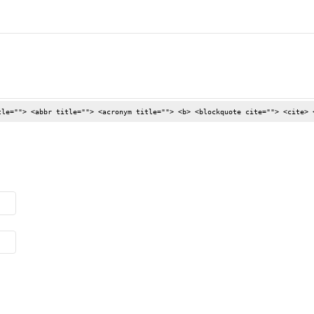
tle=""> <abbr title=""> <acronym title=""> <b> <blockquote cite=""> <cite> 