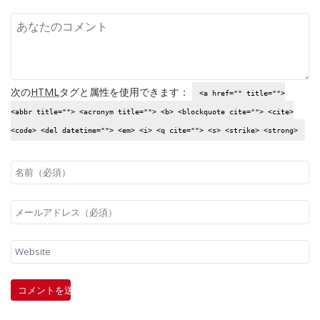
次の
HTML
タグと属性を使用できます：
<a href="" title="">
<abbr title=""> <acronym title=""> <b> <blockquote cite=""> <cite>
<code> <del datetime=""> <em> <i> <q cite=""> <s> <strike> <strong>