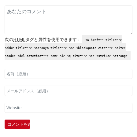
次の
HTML
タグと属性を使用できます：
<a href="" title="">
<abbr title=""> <acronym title=""> <b> <blockquote cite=""> <cite>
<code> <del datetime=""> <em> <i> <q cite=""> <s> <strike> <strong>