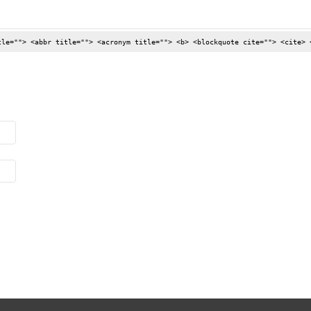
tle=""> <abbr title=""> <acronym title=""> <b> <blockquote cite=""> <cite> 