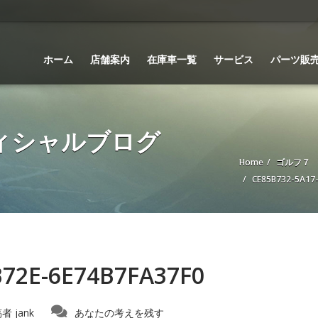
ホーム
店舗案内
在庫車一覧
サービス
パーツ販
 オフィシャルブログ
Home
ゴルフ７ E
CE85B732-5A17
B72E-6E74B7FA37F0
稿者
jank
あなたの考えを残す