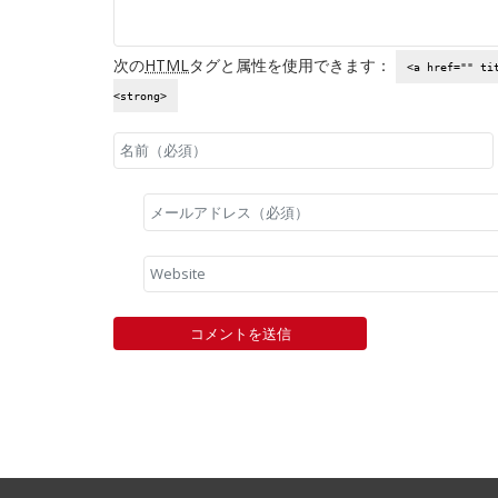
次の
HTML
タグと属性を使用できます：
<a href="" ti
<strong>