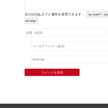
次の
HTML
タグと属性を使用できます：
<a href="" ti
<strong>