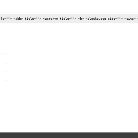
tle=""> <abbr title=""> <acronym title=""> <b> <blockquote cite=""> <cite> 