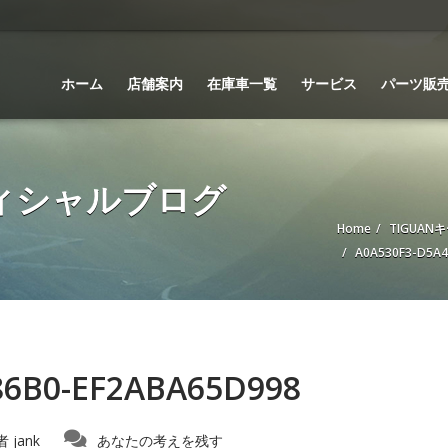
ホーム
店舗案内
在庫車一覧
サービス
パーツ販
 オフィシャルブログ
Home
TIGUA
A0A530F3-D5A4
86B0-EF2ABA65D998
者
jank
あなたの考えを残す