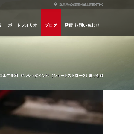
群馬県佐波郡玉村町上新田679-2
売
ポートフォリオ
ブログ
見積り/問い合わせ
ゴルフ６GTI ビルシュタインB6（ショートストローク）取り付け