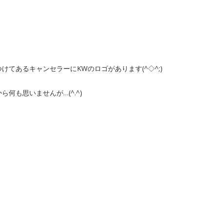
てあるキャンセラーにKWのロゴがあります(^◇^;)
何も思いませんが…(^.^)