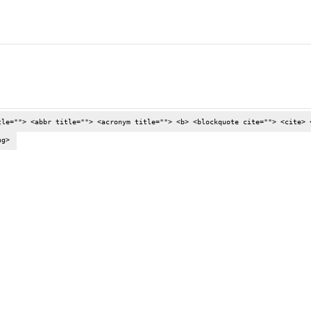
tle=""> <abbr title=""> <acronym title=""> <b> <blockquote cite=""> <cite> 
ng>